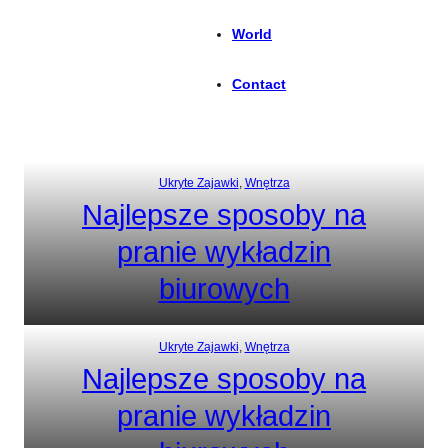
World
Contact
Ukryte Zajawki
, 
Wnętrza
Najlepsze sposoby na
pranie wykładzin
biurowych
Ukryte Zajawki
, 
Wnętrza
Najlepsze sposoby na
pranie wykładzin