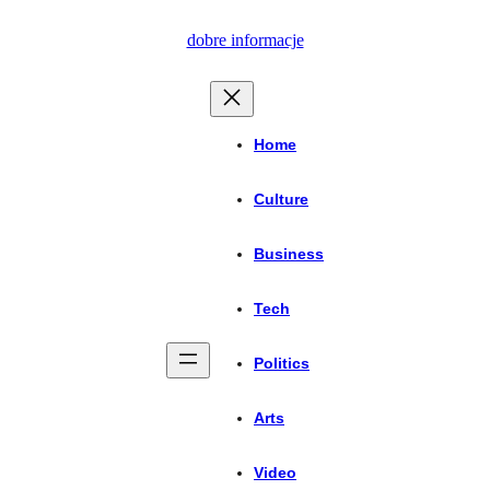
Przejdź
dobre informacje
do
treści
Home
Culture
Business
Tech
Politics
Arts
Video