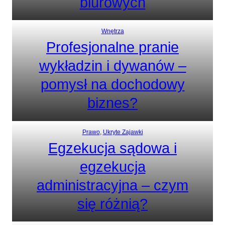
biurowych
Wnętrza
Profesjonalne pranie
wykładzin i dywanów –
pomysł na dochodowy
biznes?
Prawo
, 
Ukryte Zajawki
Egzekucja sądowa i
egzekucja
administracyjna – czym
się różnią?