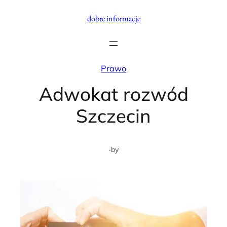
Przejdź
dobre informacje
do
treści
Prawo
Adwokat rozwód
Szczecin
·
by