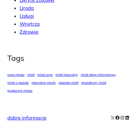
Ukryte Zajawki
Uroda
Usługi
Wnętrza
Zdrowie
Tags
cena miodu
miód
miód cena
miód naturalny
miód sklep internetowy
miód z pasieki
naturalne miody
pasieka miód
prawdziwy miód
producent miodu
X
Facebook
Instag
Linke
dobre informacje