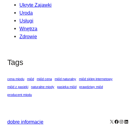
Ukryte Zajawki
Uroda
Usługi
Wnętrza
Zdrowie
Tags
cena miodu
miód
miód cena
miód naturalny
miód sklep internetowy
miód z pasieki
naturalne miody
pasieka miód
prawdziwy miód
producent miodu
X
Facebook
Instagr
Linke
dobre informacje