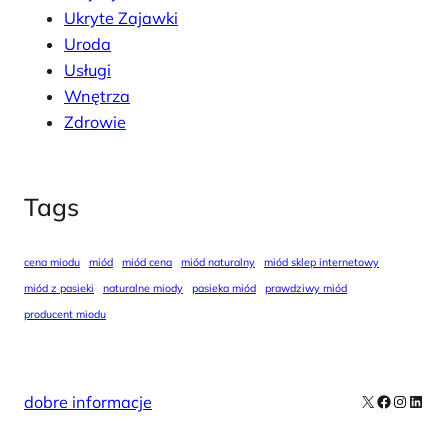
Ukryte Zajawki
Uroda
Usługi
Wnętrza
Zdrowie
Tags
cena miodu
miód
miód cena
miód naturalny
miód sklep internetowy
miód z pasieki
naturalne miody
pasieka miód
prawdziwy miód
producent miodu
X
Facebook
Instag
Linke
dobre informacje