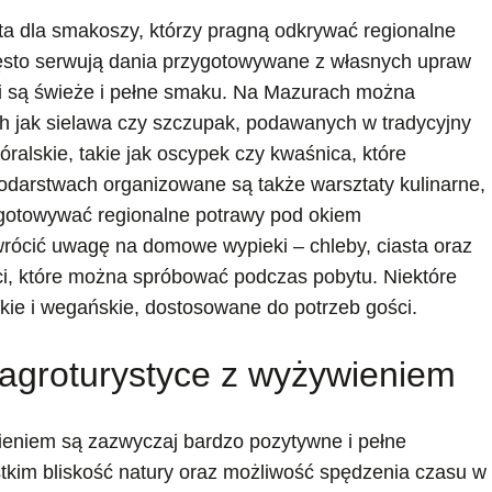
ta dla smakoszy, którzy pragną odkrywać regionalne
zęsto serwują dania przygotowywane z własnych upraw
łki są świeże i pełne smaku. Na Mazurach można
ich jak sielawa czy szczupak, podawanych w tradycyjny
ralskie, takie jak oscypek czy kwaśnica, które
arstwach organizowane są także warsztaty kulinarne,
ygotowywać regionalne potrawy pod okiem
ócić uwagę na domowe wypieki – chleby, ciasta oraz
ci, które można spróbować podczas pobytu. Niektóre
skie i wegańskie, dostosowane do potrzeb gości.
o agroturystyce z wyżywieniem
wieniem są zazwyczaj bardzo pozytywne i pełne
tkim bliskość natury oraz możliwość spędzenia czasu w