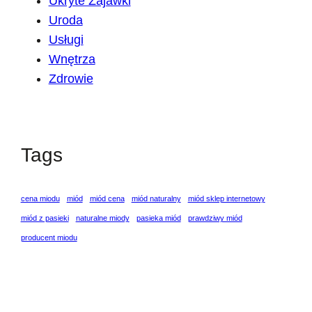
Ukryte Zajawki
Uroda
Usługi
Wnętrza
Zdrowie
Tags
cena miodu
miód
miód cena
miód naturalny
miód sklep internetowy
miód z pasieki
naturalne miody
pasieka miód
prawdziwy miód
producent miodu