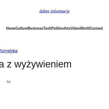
dobre informacje
Home
Culture
Business
Tech
Politics
Arts
Video
World
Contact
Turystyka
ka z wyżywieniem
·
by