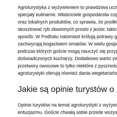
Agroturystyka z wyżywieniem to prawdziwa ucz
specjały kulinarne. Właściciele gospodarstw c
oraz lokalnych produktów, co sprawia, że posi
skosztować ryb złowionych prosto z jezior, tak
sposób. W Podhalu natomiast królują potrawy gó
zachwycają bogactwem smaków. W wielu gospod
podczas których goście mogą nauczyć się prz
doświadczonych kucharzy. Dodatkowo warto zwr
przetwory owocowe to tylko niektóre z pysznoś
agroturystyki oferują również dania wegetariań
Jakie są opinie turystów 
Opinie turystów na temat agroturystyki z wyży
entuzjazmu. Goście chwalą sobie przede wszys