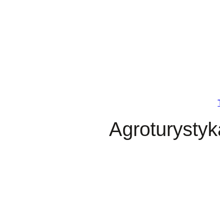
Przejdź
do
treści
Agroturysty