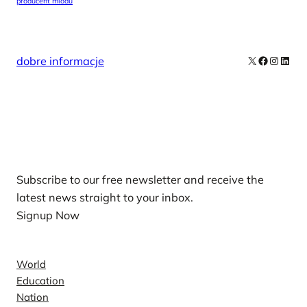
producent miodu
X
Facebook
Instag
Linke
dobre informacje
Our Newsletters
Subscribe to our free newsletter and receive the
latest news straight to your inbox.
Signup Now
News
World
Education
Nation