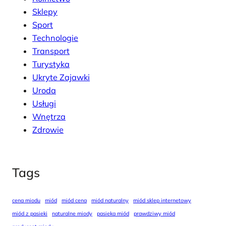
Sklepy
Sport
Technologie
Transport
Turystyka
Ukryte Zajawki
Uroda
Usługi
Wnętrza
Zdrowie
Tags
cena miodu
miód
miód cena
miód naturalny
miód sklep internetowy
miód z pasieki
naturalne miody
pasieka miód
prawdziwy miód