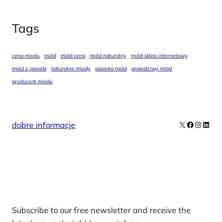
Tags
cena miodu
miód
miód cena
miód naturalny
miód sklep internetowy
miód z pasieki
naturalne miody
pasieka miód
prawdziwy miód
producent miodu
X
Facebook
Instag
Linke
dobre informacje
Our Newsletters
Subscribe to our free newsletter and receive the