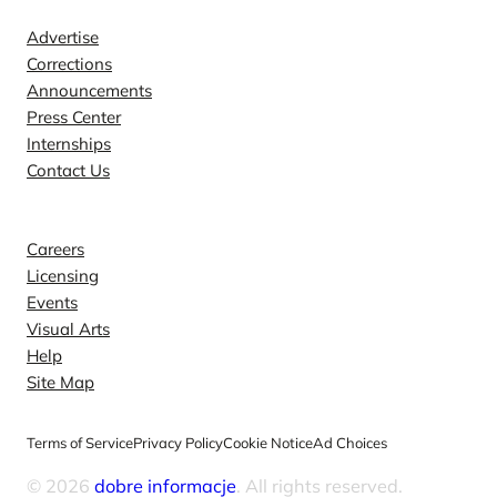
Advertise
Corrections
Announcements
Press Center
Internships
Contact Us
Explore
Careers
Licensing
Events
Visual Arts
Help
Site Map
Terms of Service
Privacy Policy
Cookie Notice
Ad Choices
© 2026
dobre informacje
. All rights reserved.