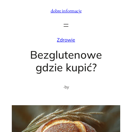
Przejdź
dobre informacje
do
treści
Zdrowie
Bezglutenowe
gdzie kupić?
·
by