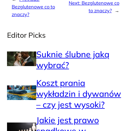
Next:
Bezglutenowe co
Bezglutenowe co to
to znaczy?
→
znaczy?
Editor Picks
Suknie ślubne jaką
wybrać?
Koszt prania
wykładzin i dywanów
– czy jest wysoki?
Jakie jest prawo
spadkowe w