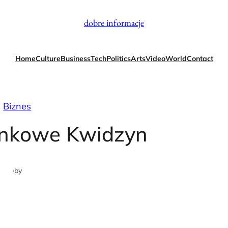
dobre informacje
Home
Culture
Business
Tech
Politics
Arts
Video
World
Contact
Biznes
unkowe Kwidzyn
·
by