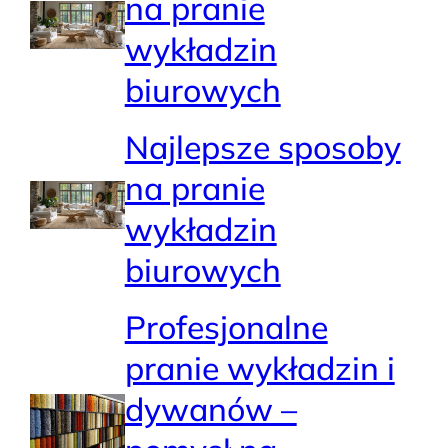
na pranie
wykładzin
biurowych
Najlepsze sposoby
na pranie
wykładzin
biurowych
Profesjonalne
pranie wykładzin i
dywanów –