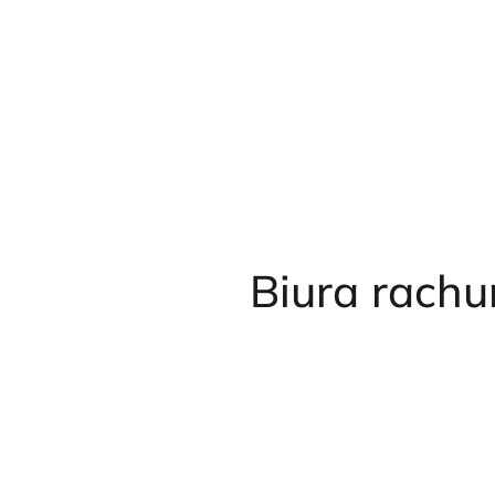
Przejdź
do
treści
Biura rach