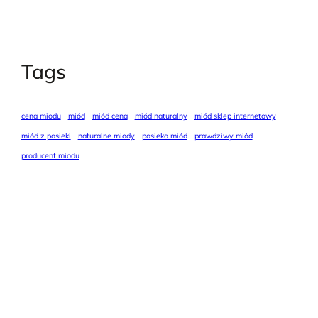
Tags
cena miodu
miód
miód cena
miód naturalny
miód sklep internetowy
miód z pasieki
naturalne miody
pasieka miód
prawdziwy miód
producent miodu