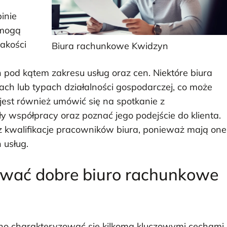
inie
 mogą
jakości
Biura rachunkowe Kwidzyn
pod kątem zakresu usług oraz cen. Niektóre biura
ch lub typach działalności gospodarczej, co może
 jest również umówić się na spotkanie z
y współpracy oraz poznać jego podejście do klienta.
 kwalifikacje pracowników biura, ponieważ mają one
 usług.
ować dobre biuro rachunkowe
o charakteryzować się kilkoma kluczowymi cechami,