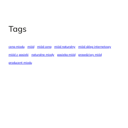
Tags
cena miodu
miód
miód cena
miód naturalny
miód sklep internetowy
miód z pasieki
naturalne miody
pasieka miód
prawdziwy miód
producent miodu