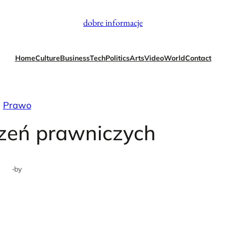
dobre informacje
Home
Culture
Business
Tech
Politics
Arts
Video
World
Contact
Prawo
czeń prawniczych
·
by