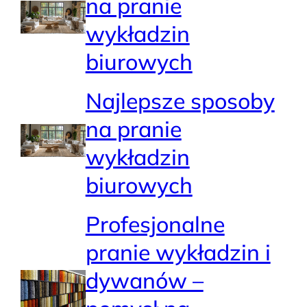
na pranie
wykładzin
biurowych
Najlepsze sposoby
na pranie
wykładzin
biurowych
Profesjonalne
pranie wykładzin i
dywanów –