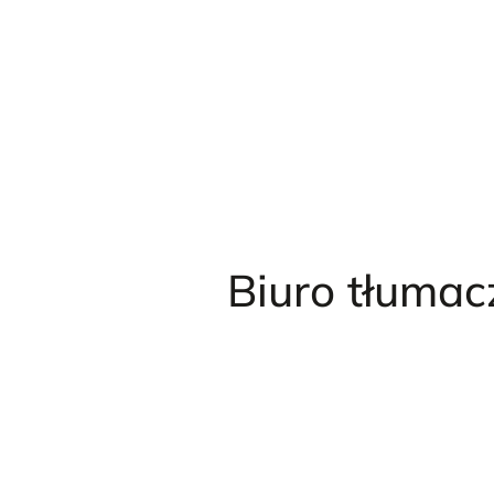
Przejdź
do
treści
Biuro tłuma