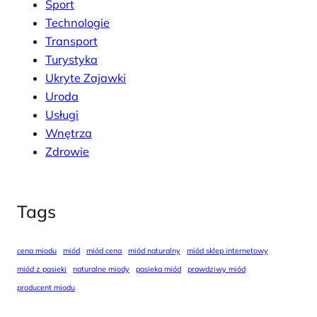
Sport
Technologie
Transport
Turystyka
Ukryte Zajawki
Uroda
Usługi
Wnętrza
Zdrowie
Tags
cena miodu
miód
miód cena
miód naturalny
miód sklep internetowy
miód z pasieki
naturalne miody
pasieka miód
prawdziwy miód
producent miodu