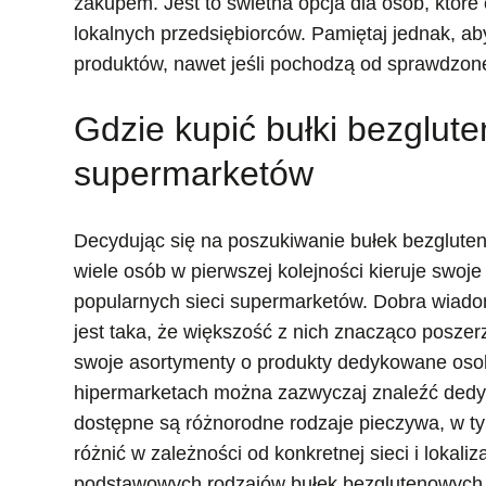
zakupem. Jest to świetna opcja dla osób, które
lokalnych przedsiębiorców. Pamiętaj jednak, ab
produktów, nawet jeśli pochodzą od sprawdzone
Gdzie kupić bułki bezglut
supermarketów
Decydując się na poszukiwanie bułek bezglute
wiele osób w pierwszej kolejności kieruje swoje
popularnych sieci supermarketów. Dobra wiad
jest taka, że większość z nich znacząco poszer
swoje asortymenty o produkty dedykowane oso
hipermarketach można zazwyczaj znaleźć dedy
dostępne są różnorodne rodzaje pieczywa, w ty
różnić w zależności od konkretnej sieci i lokaliz
podstawowych rodzajów bułek bezglutenowych,