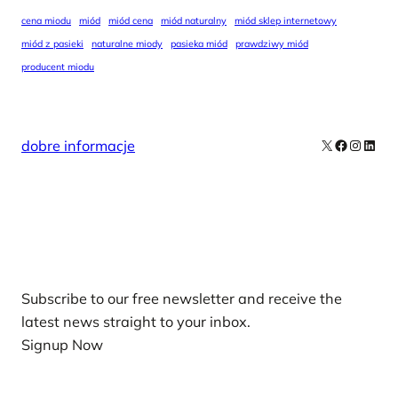
cena miodu
miód
miód cena
miód naturalny
miód sklep internetowy
miód z pasieki
naturalne miody
pasieka miód
prawdziwy miód
producent miodu
X
Facebook
Instag
Linke
dobre informacje
Our Newsletters
Subscribe to our free newsletter and receive the
latest news straight to your inbox.
Signup Now
News