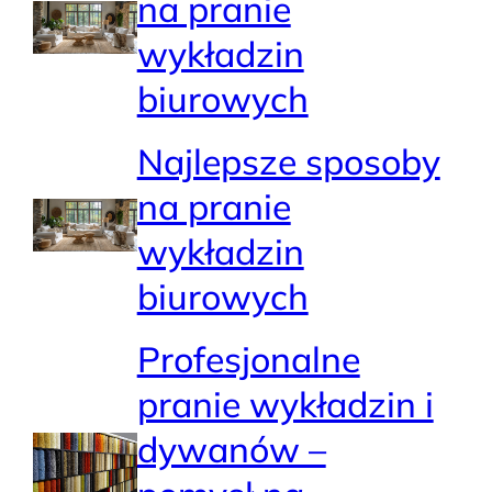
na pranie
wykładzin
biurowych
Najlepsze sposoby
na pranie
wykładzin
biurowych
Profesjonalne
pranie wykładzin i
dywanów –