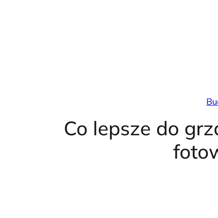
Przejdź
do
treści
Bu
Co lepsze do grz
foto