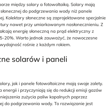
orze między solary a fotowoltaiką. Solary mają
i słonecznej do podgrzewania wody niż panele
nej. Kolektory słoneczne są zaprojektowane specjalnie
atury nawet przy umiarkowanym nasłonecznieniu. Z
tałcają energię słoneczną na prąd elektryczny z
 15-20%. Warto jednak zauważyć, że nowoczesne
ch wydajność rośnie z każdym rokiem.
zne solarów i paneli
ry, jak i panele fotowoltaiczne mają swoje zalety.
nergii i przyczyniają się do redukcji emisji gazów
mniejszenia zużycia paliw kopalnych poprzez
ej do podgrzewania wody. To rozwiązanie jest