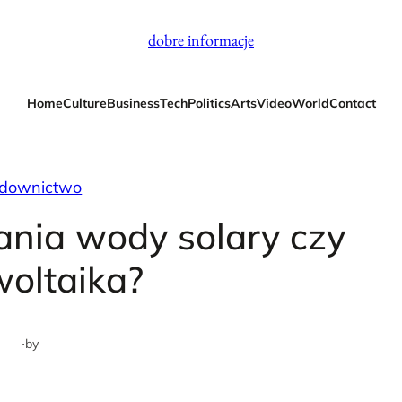
dobre informacje
Home
Culture
Business
Tech
Politics
Arts
Video
World
Contact
downictwo
ania wody solary czy
woltaika?
·
by