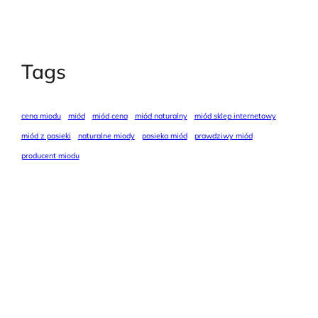
Tags
cena miodu
miód
miód cena
miód naturalny
miód sklep internetowy
miód z pasieki
naturalne miody
pasieka miód
prawdziwy miód
producent miodu