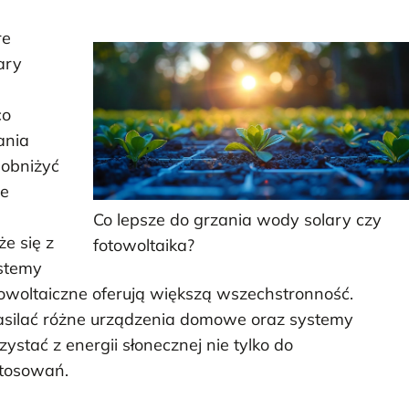
re
ary
co
ania
 obniżyć
ie
Co lepsze do grzania wody solary czy
e się z
fotowoltaika?
ystemy
fotowoltaiczne oferują większą wszechstronność.
zasilać różne urządzenia domowe oraz systemy
stać z energii słonecznej nie tylko do
stosowań.