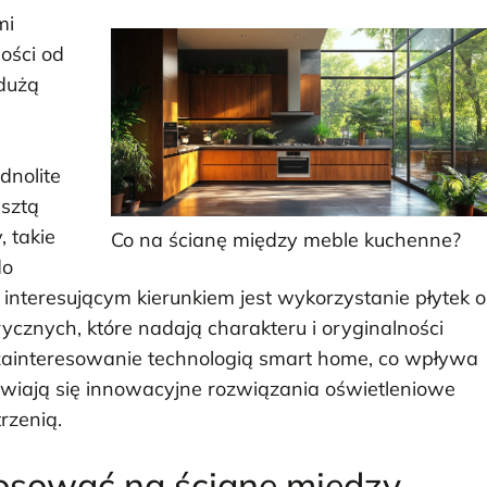
mi
ości od
dużą
dnolite
esztą
, takie
Co na ścianę między meble kuchenne?
do
 interesującym kierunkiem jest wykorzystanie płytek o
cznych, które nadają charakteru i oryginalności
e zainteresowanie technologią smart home, co wpływa
jawiają się innowacyjne rozwiązania oświetleniowe
rzenią.
tosować na ścianę między