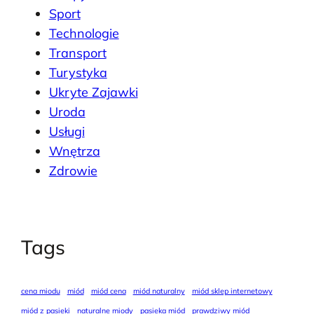
Sport
Technologie
Transport
Turystyka
Ukryte Zajawki
Uroda
Usługi
Wnętrza
Zdrowie
Tags
cena miodu
miód
miód cena
miód naturalny
miód sklep internetowy
miód z pasieki
naturalne miody
pasieka miód
prawdziwy miód