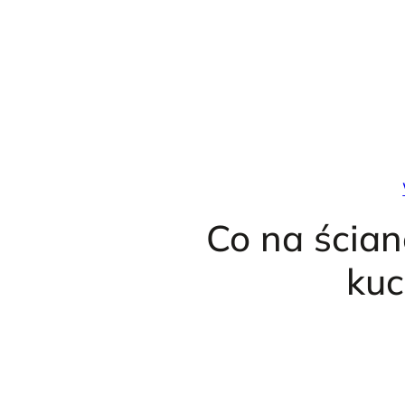
Przejdź
do
treści
Co na ścia
ku