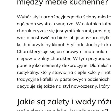
między meble kuchenne?
Wybór stylu aranżacyjnego dla ściany międ
ogólnego wystroju wnętrza. W ostatnich lata
charakteryzuje się jasnymi kolorami, prostot
warto postawić na białe lub jasnoszare płyt
kuchni przytulny klimat. Styl industrialny to k
Charakteryzuje się on surowymi materiałami, 
niepowtarzalny charakter. W tym przypadku
panele jako elementy dekoracyjne. Dla miłoś
rustykalny, który stawia na ciepłe kolory i n
tradycyjne kafelki w pastelowych odcieniach 
decyduje się także na styl nowoczesny, któr
Jakie są zalety i wady ró