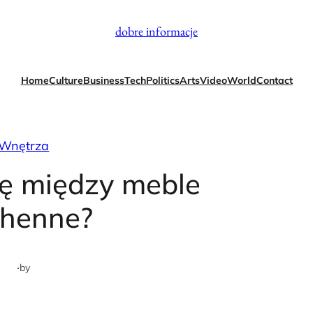
dobre informacje
Home
Culture
Business
Tech
Politics
Arts
Video
World
Contact
Wnętrza
nę między meble
chenne?
·
by