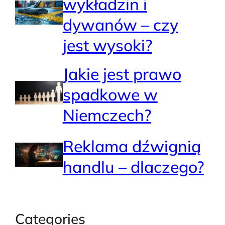
wykładzin i
dywanów – czy
jest wysoki?
Jakie jest prawo
spadkowe w
Niemczech?
Reklama dźwignią
handlu – dlaczego?
Categories