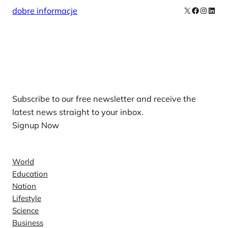
X
Facebook
Instag
Linke
dobre informacje
Our Newsletters
Subscribe to our free newsletter and receive the
latest news straight to your inbox.
Signup Now
News
World
Education
Nation
Lifestyle
Science
Business