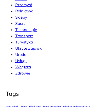
Przemysł
Rolnictwo
Sklepy
Sport
Technologie
Transport
Turystyka
Ukryte Zajawki
Uroda
Usługi
Wnętrza
Zdrowie
Tags
cena miodu
miód
miód cena
miód naturalny
miód sklep internetowy