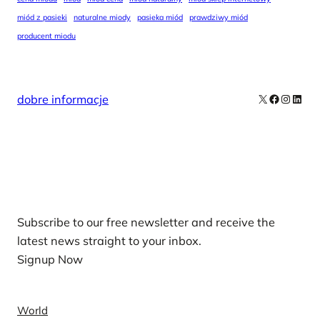
miód z pasieki
naturalne miody
pasieka miód
prawdziwy miód
producent miodu
X
Facebook
Instag
Linke
dobre informacje
Our Newsletters
Subscribe to our free newsletter and receive the
latest news straight to your inbox.
Signup Now
News
World