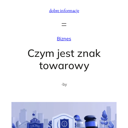
Przejdź
dobre informacje
do
treści
Biznes
Czym jest znak
towarowy
·
by