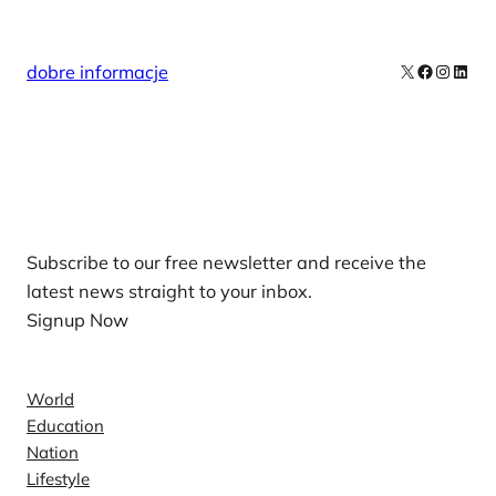
X
Facebook
Instag
Linke
dobre informacje
Our Newsletters
Subscribe to our free newsletter and receive the
latest news straight to your inbox.
Signup Now
News
World
Education
Nation
Lifestyle