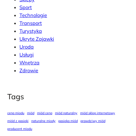
Sport
Technologie
Transport
Turystyka
Ukryte Zajawki
Uroda
Usługi
Wnętrza
Zdrowie
Tags
cena miodu
miód
miód cena
miód naturalny
miód sklep internetowy
miód z pasieki
naturalne miody
pasieka miód
prawdziwy miód
producent miodu