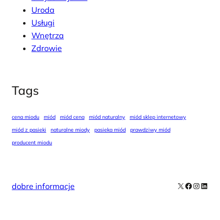
Uroda
Usługi
Wnętrza
Zdrowie
Tags
cena miodu
miód
miód cena
miód naturalny
miód sklep internetowy
miód z pasieki
naturalne miody
pasieka miód
prawdziwy miód
producent miodu
X
Facebook
Instag
Linke
dobre informacje