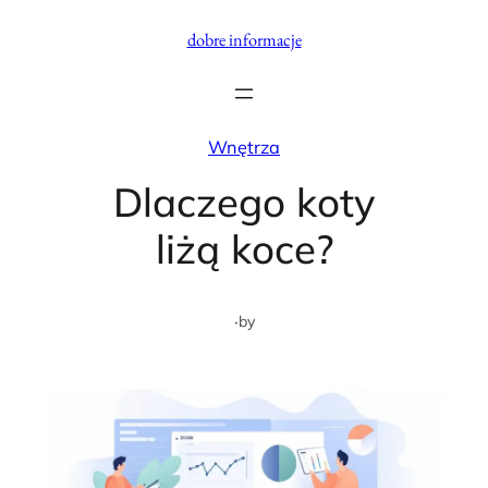
Przejdź
dobre informacje
do
treści
Wnętrza
Dlaczego koty
liżą koce?
·
by