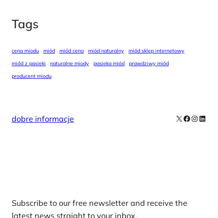
Tags
cena miodu
miód
miód cena
miód naturalny
miód sklep internetowy
miód z pasieki
naturalne miody
pasieka miód
prawdziwy miód
producent miodu
X
Facebook
Instag
Linke
dobre informacje
Our Newsletters
Subscribe to our free newsletter and receive the
latest news straight to your inbox.