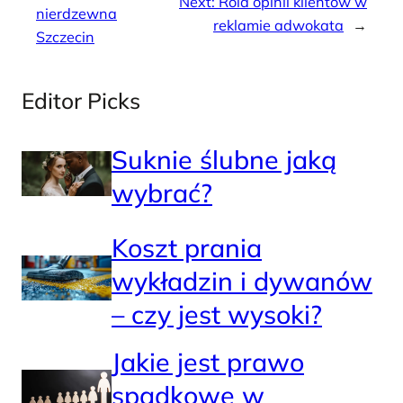
Next:
Rola opinii klientów w
nierdzewna
reklamie adwokata
→
Szczecin
Editor Picks
Suknie ślubne jaką
wybrać?
Koszt prania
wykładzin i dywanów
– czy jest wysoki?
Jakie jest prawo
spadkowe w