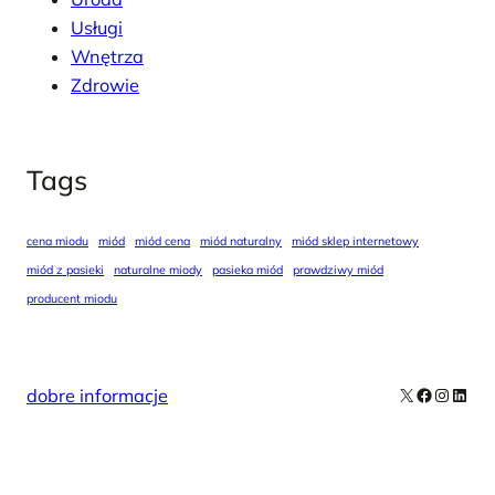
Usługi
Wnętrza
Zdrowie
Tags
cena miodu
miód
miód cena
miód naturalny
miód sklep internetowy
miód z pasieki
naturalne miody
pasieka miód
prawdziwy miód
producent miodu
X
Facebook
Instag
Linke
dobre informacje