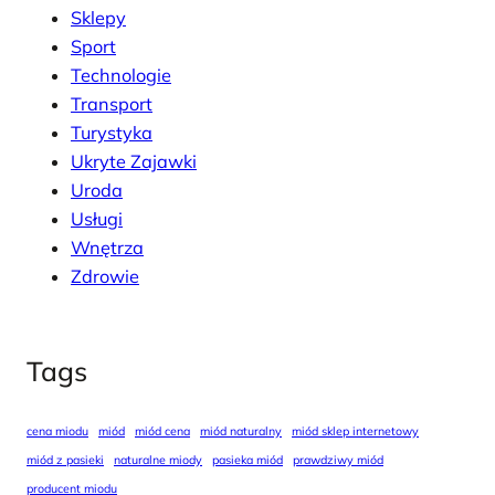
Sklepy
Sport
Technologie
Transport
Turystyka
Ukryte Zajawki
Uroda
Usługi
Wnętrza
Zdrowie
Tags
cena miodu
miód
miód cena
miód naturalny
miód sklep internetowy
miód z pasieki
naturalne miody
pasieka miód
prawdziwy miód
producent miodu