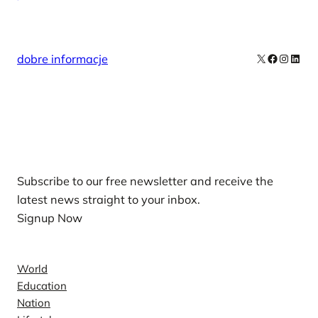
X
Facebook
Instag
Linke
dobre informacje
Our Newsletters
Subscribe to our free newsletter and receive the
latest news straight to your inbox.
Signup Now
News
World
Education
Nation