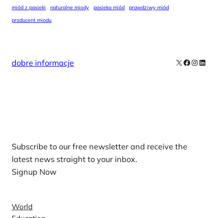
miód z pasieki
naturalne miody
pasieka miód
prawdziwy miód
producent miodu
X
Facebook
Instag
Linke
dobre informacje
Our Newsletters
Subscribe to our free newsletter and receive the
latest news straight to your inbox.
Signup Now
News
World