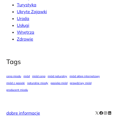
Turystyka
Ukryte Zajawki
Uroda
Usługi
Wnętrza
Zdrowie
Tags
cena miodu
miód
miód cena
miód naturalny
miód sklep internetowy
miód z pasieki
naturalne miody
pasieka miód
prawdziwy miód
producent miodu
X
Facebook
Instag
Linke
dobre informacje