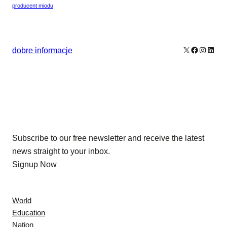
producent miodu
X
Facebook
Instagr
Linke
dobre informacje
Our Newsletters
Subscribe to our free newsletter and receive the latest
news straight to your inbox.
Signup Now
News
World
Education
Nation