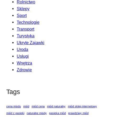
Rolnictwo
Sklepy
Sport
Technologie
Transport
Turystyka
Ukryte Zajawki
Uroda
Usługi
Wnętrza
Zdrowie
Tags
cena miodu
miód
miód cena
miód naturalny
miód sklep internetowy
miód z pasieki
naturalne miody
pasieka miód
prawdziwy miód