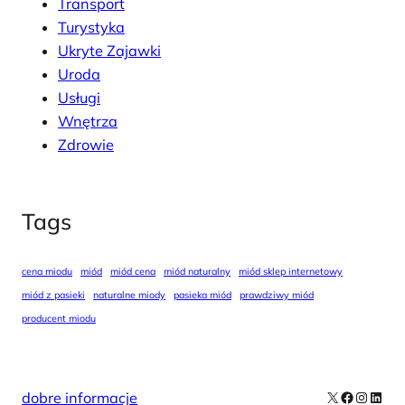
Transport
Turystyka
Ukryte Zajawki
Uroda
Usługi
Wnętrza
Zdrowie
Tags
cena miodu
miód
miód cena
miód naturalny
miód sklep internetowy
miód z pasieki
naturalne miody
pasieka miód
prawdziwy miód
producent miodu
X
Facebook
Instag
Linke
dobre informacje