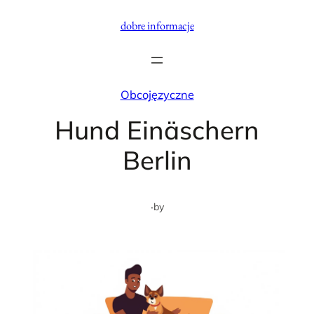
Przejdź
dobre informacje
do
treści
Obcojęzyczne
Hund Einäschern
Berlin
·
by