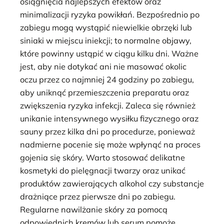
osiągnięcia najlepszych efektów oraz
minimalizacji ryzyka powikłań. Bezpośrednio po
zabiegu mogą wystąpić niewielkie obrzęki lub
siniaki w miejscu iniekcji; to normalne objawy,
które powinny ustąpić w ciągu kilku dni. Ważne
jest, aby nie dotykać ani nie masować okolic
oczu przez co najmniej 24 godziny po zabiegu,
aby uniknąć przemieszczenia preparatu oraz
zwiększenia ryzyka infekcji. Zaleca się również
unikanie intensywnego wysiłku fizycznego oraz
sauny przez kilka dni po procedurze, ponieważ
nadmierne pocenie się może wpłynąć na proces
gojenia się skóry. Warto stosować delikatne
kosmetyki do pielęgnacji twarzy oraz unikać
produktów zawierających alkohol czy substancje
drażniące przez pierwsze dni po zabiegu.
Regularne nawilżanie skóry za pomocą
odpowiednich kremów lub serum pomoże