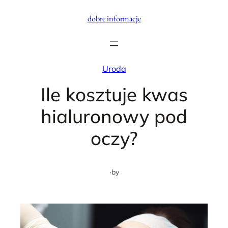
Przejdź
dobre informacje
do
treści
Uroda
Ile kosztuje kwas
hialuronowy pod
oczy?
·
by