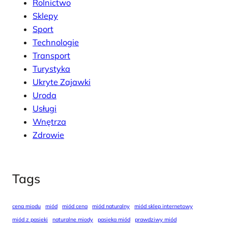
Rolnictwo
Sklepy
Sport
Technologie
Transport
Turystyka
Ukryte Zajawki
Uroda
Usługi
Wnętrza
Zdrowie
Tags
cena miodu
miód
miód cena
miód naturalny
miód sklep internetowy
miód z pasieki
naturalne miody
pasieka miód
prawdziwy miód