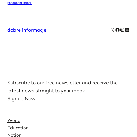
producent miodu
X
Facebook
Instag
Linke
dobre informacje
Our Newsletters
Subscribe to our free newsletter and receive the
latest news straight to your inbox.
Signup Now
News
World
Education
Nation