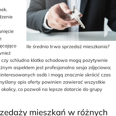
nek.
dzenie
.
unięcie
e
hęcająco
Ile średnio trwa sprzedaż mieszkania?
wnież
d czy schludna klatka schodowa mogą pozytywnie
nym aspektem jest profesjonalna sesja zdjęciowa;
zainteresowanych osób i mogą znacznie skrócić czas
yślany opis oferty powinien zawierać wszystkie
okolicy, co pozwoli na lepsze dotarcie do grupy
przedaży mieszkań w różnych