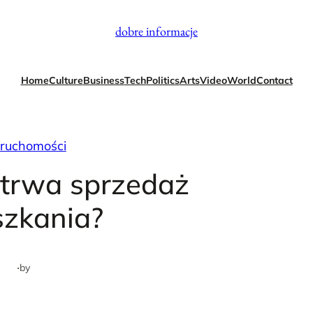
dobre informacje
Home
Culture
Business
Tech
Politics
Arts
Video
World
Contact
eruchomości
o trwa sprzedaż
szkania?
·
by