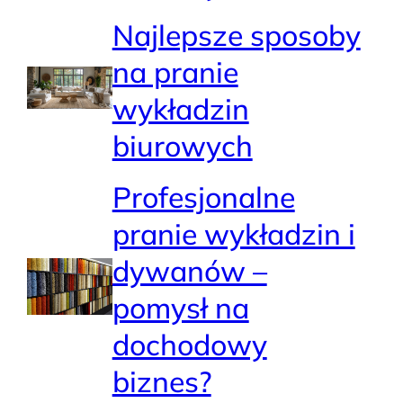
Najlepsze sposoby
na pranie
wykładzin
biurowych
Profesjonalne
pranie wykładzin i
dywanów –
pomysł na
dochodowy
biznes?