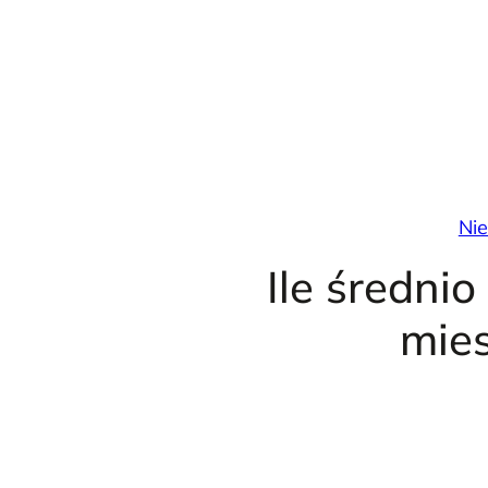
Przejdź
do
treści
Ni
Ile średni
mie