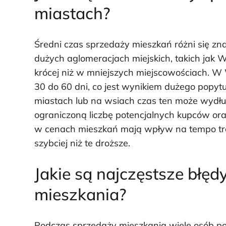
miastach?
Średni czas sprzedaży mieszkań różni się zna
dużych aglomeracjach miejskich, takich jak
krócej niż w mniejszych miejscowościach. 
30 do 60 dni, co jest wynikiem dużego popytu
miastach lub na wsiach czas ten może wydłuż
ograniczoną liczbę potencjalnych kupców oraz
w cenach mieszkań mają wpływ na tempo tran
szybciej niż te droższe.
Jakie są najczęstsze błę
mieszkania?
Podczas sprzedaży mieszkania wiele osób po