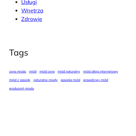
Usługi
Wnętrza
Zdrowie
Tags
cena miodu
miód
miód cena
miód naturalny
miód sklep internetowy
miód z pasieki
naturalne miody
pasieka miód
prawdziwy miód
producent miodu