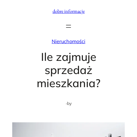
Przejdź
dobre informacje
do
treści
Nieruchomości
Ile zajmuje
sprzedaż
mieszkania?
·
by