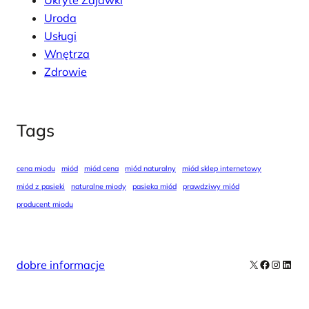
Uroda
Usługi
Wnętrza
Zdrowie
Tags
cena miodu
miód
miód cena
miód naturalny
miód sklep internetowy
miód z pasieki
naturalne miody
pasieka miód
prawdziwy miód
producent miodu
X
Facebook
Instag
Linke
dobre informacje