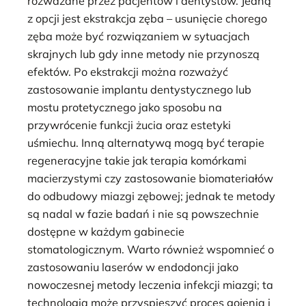
rozważane przez pacjentów i dentystów. Jedną
z opcji jest ekstrakcja zęba – usunięcie chorego
zęba może być rozwiązaniem w sytuacjach
skrajnych lub gdy inne metody nie przynoszą
efektów. Po ekstrakcji można rozważyć
zastosowanie implantu dentystycznego lub
mostu protetycznego jako sposobu na
przywrócenie funkcji żucia oraz estetyki
uśmiechu. Inną alternatywą mogą być terapie
regeneracyjne takie jak terapia komórkami
macierzystymi czy zastosowanie biomateriałów
do odbudowy miazgi zębowej; jednak te metody
są nadal w fazie badań i nie są powszechnie
dostępne w każdym gabinecie
stomatologicznym. Warto również wspomnieć o
zastosowaniu laserów w endodoncji jako
nowoczesnej metody leczenia infekcji miazgi; ta
technologia może przyspieszyć proces gojenia i