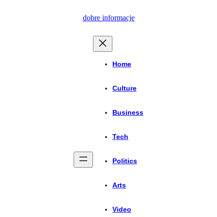
Przejdź
dobre informacje
do
treści
Home
Culture
Business
Tech
Politics
Arts
Video