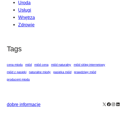
Uroda
Usługi
Wnętrza
Zdrowie
Tags
cena miodu
miód
miód cena
miód naturalny
miód sklep internetowy
miód z pasieki
naturalne miody
pasieka miód
prawdziwy miód
producent miodu
X
Facebook
Instagr
Linke
dobre informacje