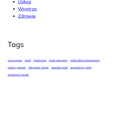
Usługi
Wnętrza
Zdrowie
Tags
cena miodu
miód
miód cena
miód naturalny
miód sklep internetowy
miód z pasieki
naturalne miody
pasieka miód
prawdziwy miód
producent miodu