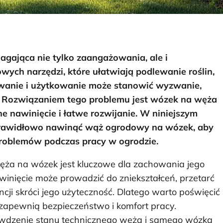
agająca nie tylko zaangażowania, ale i
ych narzędzi, które ułatwiają podlewanie roślin,
wanie i użytkowanie może stanowić wyzwanie,
cze. Rozwiązaniem tego problemu jest wózek na węża
 nawinięcie i łatwe rozwijanie. W niniejszym
 prawidłowo nawinąć wąż ogrodowy na wózek, aby
 problemów podczas pracy w ogrodzie.
ża na wózek jest kluczowe dla zachowania jego
winięcie może prowadzić do zniekształceń, przetarć
cji skróci jego użyteczność. Dlatego warto poświęcić
 zapewnią bezpieczeństwo i komfort pracy.
awdzenie stanu technicznego węża i samego wózka