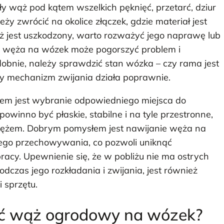
y wąż pod kątem wszelkich pęknięć, przetarć, dziur
y zwrócić na okolice złączek, gdzie materiał jest
ąż jest uszkodzony, warto rozważyć jego naprawę lub
 węża na wózek może pogorszyć problem i
obnie, należy sprawdzić stan wózka – czy rama jest
czy mechanizm zwijania działa poprawnie.
iem jest wybranie odpowiedniego miejsca do
owinno być płaskie, stabilne i na tyle przestronne,
wężem. Dobrym pomysłem jest nawijanie węża na
ego przechowywania, co pozwoli uniknąć
acy. Upewnienie się, że w pobliżu nie ma ostrych
czas jego rozkładania i zwijania, jest również
 sprzętu.
ąć wąż ogrodowy na wózek?