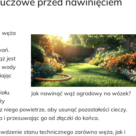
kluczowe przed nawinięciem
a węża
wań.
ż jest
e wody
iając
ału.
Jak nawinąć wąż ogrodowy na wózek?
ży
z niego powietrze, aby usunąć pozostałości cieczy.
 i przesuwając go od złączki do końca.
wdzenie stanu technicznego zarówno węża, jak i