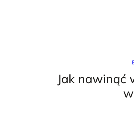
Przejdź
do
treści
Jak nawinąć
w