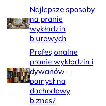
Najlepsze sposoby
na pranie
wykładzin
biurowych
Profesjonalne
pranie wykładzin i
dywanów –
pomysł na
dochodowy
biznes?