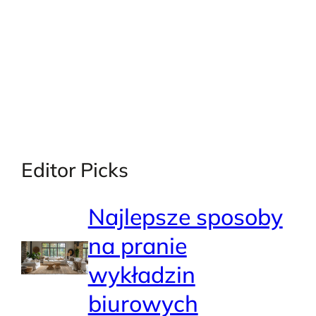
Editor Picks
Najlepsze sposoby
na pranie
wykładzin
biurowych