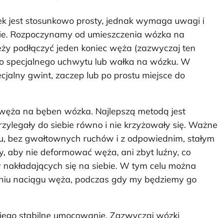
 jest stosunkowo prosty, jednak wymaga uwagi i
ie. Rozpoczynamy od umieszczenia wózka na
ależy podłączyć jeden koniec węża (zazwyczaj ten
 do specjalnego uchwytu lub wałka na wózku. W
jalny gwint, zaczep lub po prostu miejsce do
a węża na bęben wózka. Najlepszą metodą jest
rzylegały do siebie równo i nie krzyżowały się. Ważne
ku, bez gwałtownych ruchów i z odpowiednim, stałym
y, aby nie deformować węża, ani zbyt luźny, co
akładających się na siebie. W tym celu można
niu naciągu węża, podczas gdy my będziemy go
 jego stabilne umocowanie. Zazwyczaj wózki