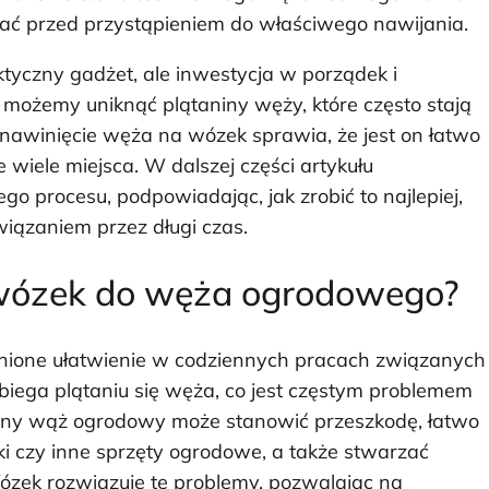
onać przed przystąpieniem do właściwego nawijania.
tyczny gadżet, ale inwestycja w porządek i
 możemy uniknąć plątaniny węży, które często stają
e nawinięcie węża na wózek sprawia, że jest on łatwo
wiele miejsca. W dalszej części artykułu
 procesu, podpowiadając, jak zrobić to najlepiej,
iązaniem przez długi czas.
wózek do węża ogrodowego?
ione ułatwienie w codziennych pracach związanych
obiega plątaniu się węża, co jest częstym problemem
żony wąż ogrodowy może stanowić przeszkodę, łatwo
ki czy inne sprzęty ogrodowe, a także stwarzać
ózek rozwiązuje te problemy, pozwalając na