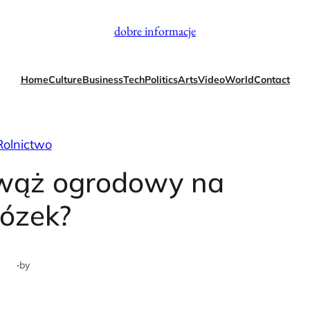
dobre informacje
Home
Culture
Business
Tech
Politics
Arts
Video
World
Contact
Rolnictwo
 wąż ogrodowy na
ózek?
·
by