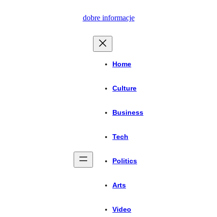
Przejdź
dobre informacje
do
treści
Home
Culture
Business
Tech
Politics
Arts
Video