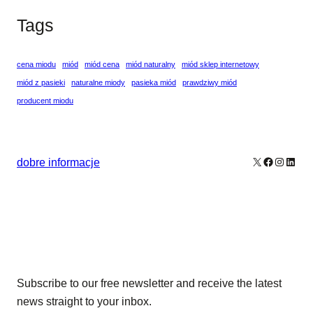
Tags
cena miodu
miód
miód cena
miód naturalny
miód sklep internetowy
miód z pasieki
naturalne miody
pasieka miód
prawdziwy miód
producent miodu
X
Facebook
Instagr
Linke
dobre informacje
Our Newsletters
Subscribe to our free newsletter and receive the latest
news straight to your inbox.