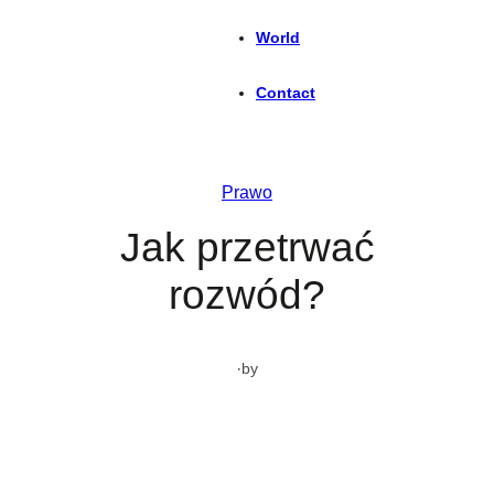
World
Contact
Prawo
Jak przetrwać
rozwód?
·
by