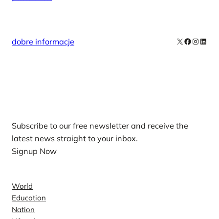
X
Facebook
Instag
Linke
dobre informacje
Our Newsletters
Subscribe to our free newsletter and receive the
latest news straight to your inbox.
Signup Now
News
World
Education
Nation