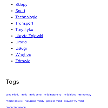
Sklepy
Sport
Technologie
Transport
Turystyka
Ukryte Zajawki
Uroda
Usługi
Wnętrza
Zdrowie
Tags
cena miodu
miód
miód cena
miód naturalny
miód sklep internetowy
miód z pasieki
naturalne miody
pasieka miód
prawdziwy miód
producent miodu