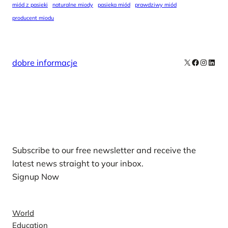
miód z pasieki
naturalne miody
pasieka miód
prawdziwy miód
producent miodu
X
Facebook
Instag
Linke
dobre informacje
Our Newsletters
Subscribe to our free newsletter and receive the
latest news straight to your inbox.
Signup Now
News
World
Education