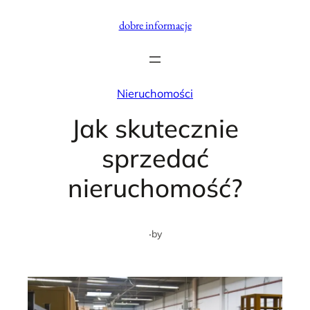
Przejdź
dobre informacje
do
treści
Nieruchomości
Jak skutecznie
sprzedać
nieruchomość?
·
by