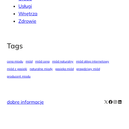
Usługi
Wnętrza
Zdrowie
Tags
cena miodu
miód
miód cena
miód naturalny
miód sklep internetowy
miód z pasieki
naturalne miody
pasieka miód
prawdziwy miód
producent miodu
X
Facebook
Instag
Linke
dobre informacje