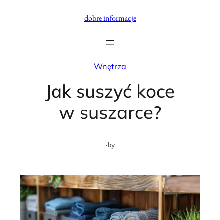
Przejdź
dobre informacje
do
treści
Wnętrza
Jak suszyć koce
w suszarce?
·
by