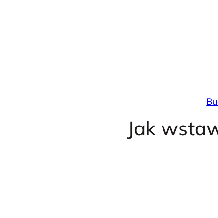
Przejdź
do
treści
Bu
Jak wsta