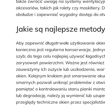
także zwrócić uwagę na systemy wentylacy
akcesoriów, takich jak rolety czy moskitier
obsłudze i zapewniać wygodny dostęp do ot
Jakie są najlepsze metod
Aby zapewnić długotrwałe użytkowanie okien
konieczna jest regularna konserwacja. Jedny
szyb; do tego celu najlepiej używać łagodnyc
zarysowań powierzchni. Ważne jest również r
zauważymy ich zużycie lub uszkodzenia, war
okien. Kolejnym krokiem jest smarowanie o
smarnych pozwoli uniknąć problemów z otwi
pamiętać o kontrolowaniu stanu pianki monta
lub degradację, należy ją wymienić lub uzup
przeglądy techniczne okien przez specjalistów