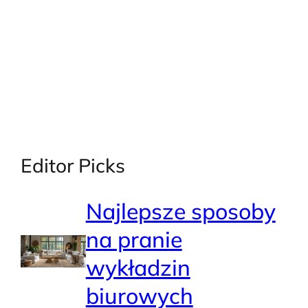
Editor Picks
Najlepsze sposoby
na pranie
wykładzin
biurowych