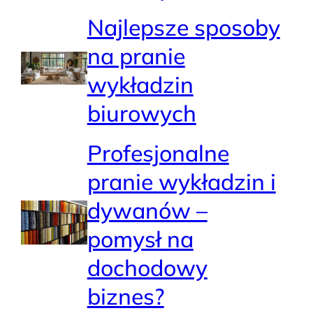
Najlepsze sposoby
na pranie
wykładzin
biurowych
Profesjonalne
pranie wykładzin i
dywanów –
pomysł na
dochodowy
biznes?