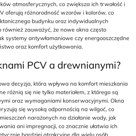
ków atmosferycznych, co zwiększa ich trwałość i
oferują różnorodność wzorów i kolorów, co
ektonicznego budynku oraz indywidualnych
o również zauważyć, że nowe okna często
jak systemy antywłamaniowe czy energooszczędne
ństwo oraz komfort użytkowania.
 oknami PCV a drewnianymi?
owa decyzja, która wpływa na komfort mieszkania
e różnią się nie tylko materiałem, z którego są
owymi oraz wymaganiami konserwacyjnymi. Okna
eryzują się wysoką odpornością na wilgoć, co
mieszczeń narażonych na działanie wody, jak
ania ani impregnacji, co znacznie ułatwia ich
etycznie bardziej atrakcyjne dla wielu osób,