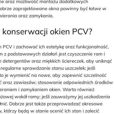
jne oraz możliwość montażu dodatkowych
y. Dobrze zaprojektowane okna powinny być łatwe w
wierania oraz zamykania.
y konserwacji okien PCV?
 PCV i zachować ich estetykę oraz funkcjonalność,
m z podstawowych działań jest czyszczenie ram i
h detergentów oraz miękkich ściereczek, aby uniknąć
egularne sprawdzanie stanu uszczelek; jeśli
to je wymienić na nowe, aby zapewnić szczelność
kuć oraz zawiasów; stosowanie odpowiednich środków
eraniem i zamykaniem okien. Warto również
żowej wokół ramy; jeśli zauważymy jej uszkodzenia
ełnić. Dobrze jest także przeprowadzać okresowe
, którzy będą w stanie ocenić ich stan i zalecić