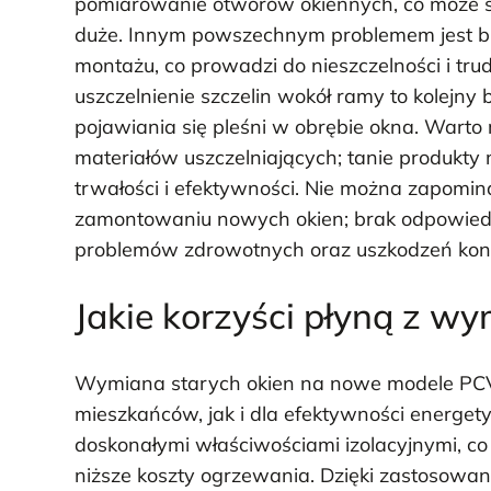
pomiarowanie otworów okiennych, co może s
duże. Innym powszechnym problemem jest 
montażu, co prowadzi do nieszczelności i tr
uszczelnienie szczelin wokół ramy to kolejny 
pojawiania się pleśni w obrębie okna. Wart
materiałów uszczelniających; tanie produkt
trwałości i efektywności. Nie można zapomin
zamontowaniu nowych okien; brak odpowiedni
problemów zdrowotnych oraz uszkodzeń kons
Jakie korzyści płyną z w
Wymiana starych okien na nowe modele PCV 
mieszkańców, jak i dla efektywności energet
doskonałymi właściwościami izolacyjnymi, co 
niższe koszty ogrzewania. Dzięki zastosowani