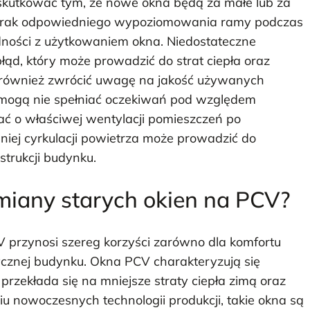
kutkować tym, że nowe okna będą za małe lub za
brak odpowiedniego wypoziomowania ramy podczas
udności z użytkowaniem okna. Niedostateczne
błąd, który może prowadzić do strat ciepła oraz
o również zwrócić uwagę na jakość używanych
y mogą nie spełniać oczekiwań pod względem
ać o właściwej wentylacji pomieszczeń po
ej cyrkulacji powietrza może prowadzić do
trukcji budynku.
ymiany starych okien na PCV?
przynosi szereg korzyści zarówno dla komfortu
ycznej budynku. Okna PCV charakteryzują się
przekłada się na mniejsze straty ciepła zimą oraz
u nowoczesnych technologii produkcji, takie okna są