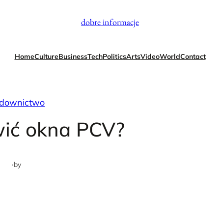
dobre informacje
Home
Culture
Business
Tech
Politics
Arts
Video
World
Contact
downictwo
wić okna PCV?
·
by