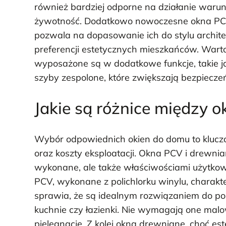
również bardziej odporne na działanie warun
żywotność. Dodatkowo nowoczesne okna PCV 
pozwala na dopasowanie ich do stylu archit
preferencji estetycznych mieszkańców. Wart
wyposażone są w dodatkowe funkcje, takie 
szyby zespolone, które zwiększają bezpiecze
Jakie są różnice między
Wybór odpowiednich okien do domu to klucz
oraz koszty eksploatacji. Okna PCV i drewnian
wykonane, ale także właściwościami użytk
PCV, wykonane z polichlorku winylu, charakt
sprawia, że są idealnym rozwiązaniem do po
kuchnie czy łazienki. Nie wymagają one malow
pielęgnację. Z kolei okna drewniane, choć est