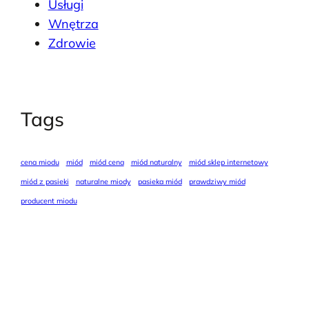
Usługi
Wnętrza
Zdrowie
Tags
cena miodu
miód
miód cena
miód naturalny
miód sklep internetowy
miód z pasieki
naturalne miody
pasieka miód
prawdziwy miód
producent miodu