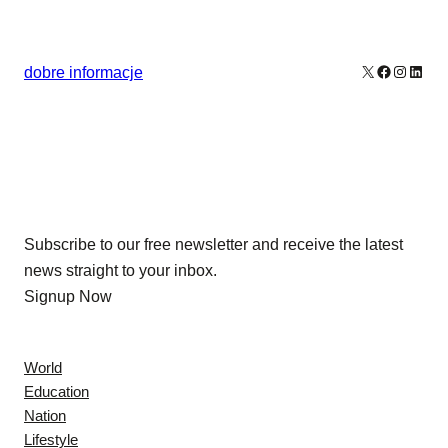
X
Facebook
Instagr
Linke
dobre informacje
Our Newsletters
Subscribe to our free newsletter and receive the latest
news straight to your inbox.
Signup Now
News
World
Education
Nation
Lifestyle