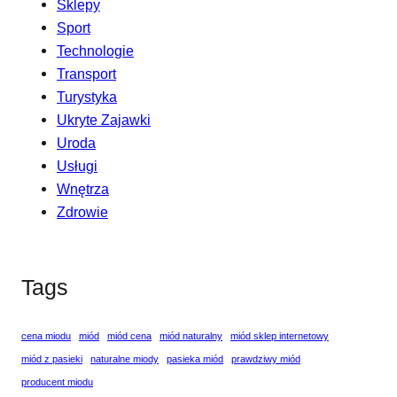
Sklepy
Sport
Technologie
Transport
Turystyka
Ukryte Zajawki
Uroda
Usługi
Wnętrza
Zdrowie
Tags
cena miodu
miód
miód cena
miód naturalny
miód sklep internetowy
miód z pasieki
naturalne miody
pasieka miód
prawdziwy miód
producent miodu