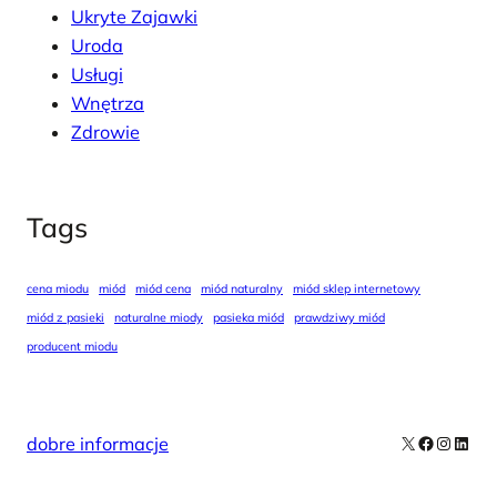
Ukryte Zajawki
Uroda
Usługi
Wnętrza
Zdrowie
Tags
cena miodu
miód
miód cena
miód naturalny
miód sklep internetowy
miód z pasieki
naturalne miody
pasieka miód
prawdziwy miód
producent miodu
X
Facebook
Instag
Linke
dobre informacje