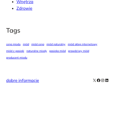
Wnętrza
Zdrowie
Tags
cena miodu
miód
miód cena
miód naturalny
miód sklep internetowy
miód z pasieki
naturalne miody
pasieka miód
prawdziwy miód
producent miodu
X
Facebook
Instag
Linke
dobre informacje
Our Newsletters