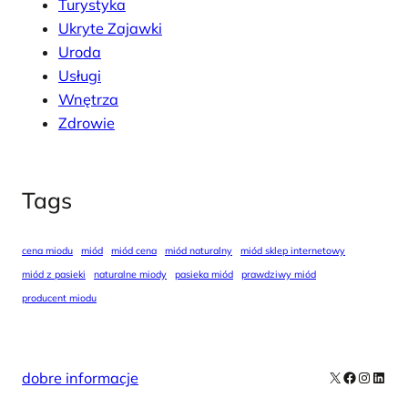
Turystyka
Ukryte Zajawki
Uroda
Usługi
Wnętrza
Zdrowie
Tags
cena miodu
miód
miód cena
miód naturalny
miód sklep internetowy
miód z pasieki
naturalne miody
pasieka miód
prawdziwy miód
producent miodu
X
Facebook
Instag
Linke
dobre informacje