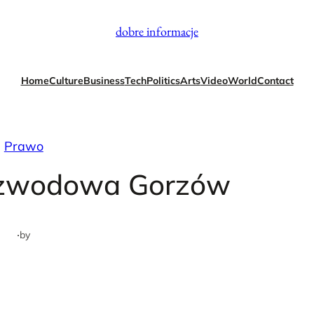
dobre informacje
Home
Culture
Business
Tech
Politics
Arts
Video
World
Contact
Prawo
rozwodowa Gorzów
·
by