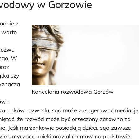
zwodowy w Gorzowie
odnie z
 warto
 pozwu
ego. W
oraz
tku czy
wyznacza
Kancelaria rozwodowa Gorzów
ów i
warunków rozwodu, sąd może zasugerować mediację
amiętać, że rozwód może być orzeczony zarówno za
inie. Jeśli małżonkowie posiadają dzieci, sąd zawsze
zje dotyczące opieki oraz alimentów na podstawie