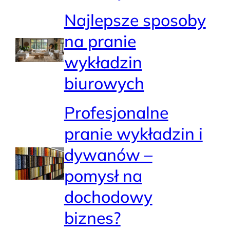
Najlepsze sposoby
na pranie
wykładzin
biurowych
Profesjonalne
pranie wykładzin i
dywanów –
pomysł na
dochodowy
biznes?