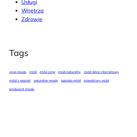
Usługi
Wnętrza
Zdrowie
Tags
cena miodu
miód
miód cena
miód naturalny
miód sklep internetowy
miód z pasieki
naturalne miody
pasieka miód
prawdziwy miód
producent miodu