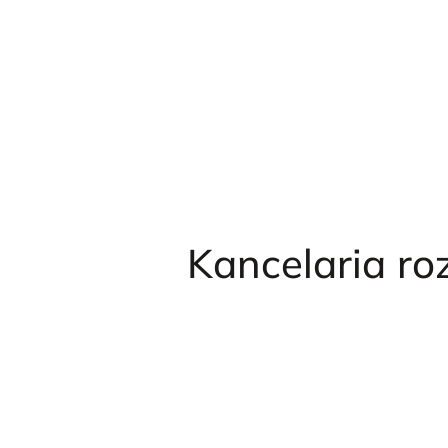
Przejdź
do
treści
Kancelaria 