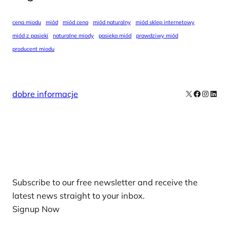
cena miodu
miód
miód cena
miód naturalny
miód sklep internetowy
miód z pasieki
naturalne miody
pasieka miód
prawdziwy miód
producent miodu
X
Facebook
Instag
Linke
dobre informacje
Our Newsletters
Subscribe to our free newsletter and receive the
latest news straight to your inbox.
Signup Now
News