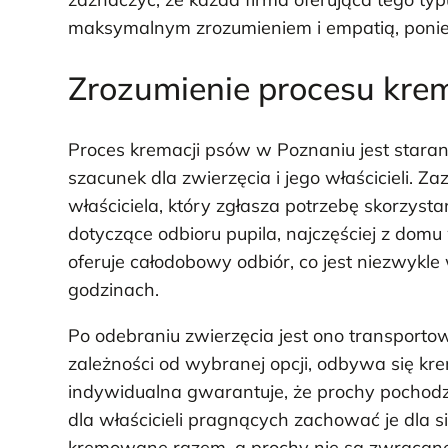
maksymalnym zrozumieniem i empatią, poniew
Zrozumienie procesu kre
Proces kremacji psów w Poznaniu jest star
szacunek dla zwierzęcia i jego właścicieli. Z
właściciela, który zgłasza potrzebę skorzysta
dotyczące odbioru pupila, najczęściej z domu 
oferuje całodobowy odbiór, co jest niezwykl
godzinach.
Po odebraniu zwierzęcia jest ono transporto
zależności od wybranej opcji, odbywa się k
indywidualna gwarantuje, że prochy pochodzą
dla właścicieli pragnących zachować je dla 
kremowane razem, a prochy nie są zwracane 