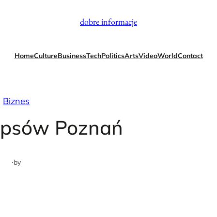
dobre informacje
Home
Culture
Business
Tech
Politics
Arts
Video
World
Contact
Biznes
 psów Poznań
·
by