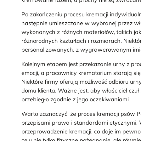
Po zakończeniu procesu kremacji indywidualn
następnie umieszczane w wybranej przez właś
wykonanych z różnych materiałów, takich jak
różnorodnych kształtach i rozmiarach. Niekt
personalizowanych, z wygrawerowanym imie
Kolejnym etapem jest przekazanie urny z pro
emocji, a pracownicy krematorium starają się
Niektóre firmy oferują możliwość odbioru urn
domu klienta. Ważne jest, aby właściciel czu
przebiegło zgodnie z jego oczekiwaniami.
Warto zaznaczyć, że proces kremacji psów P
przepisami prawa i standardami etycznymi. 
przeprowadzenie kremacji, co daje im pewnoś
celu nie tylko fizyczne pożegnanie, ale równi