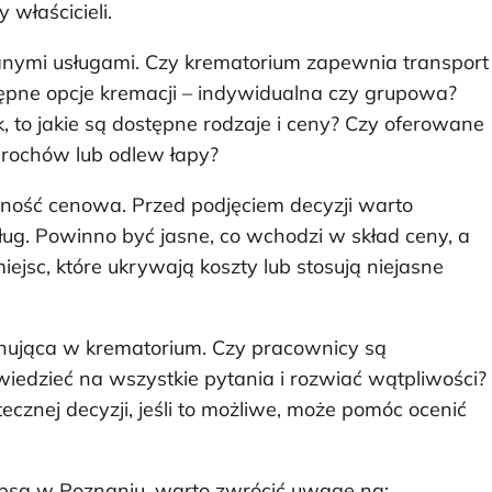
właścicieli.
wanymi usługami. Czy krematorium zapewnia transport
stępne opcje kremacji – indywidualna czy grupowa?
ak, to jakie są dostępne rodzaje i ceny? Czy oferowane
 prochów lub odlew łapy?
ność cenowa. Przed podjęciem decyzji warto
ług. Powinno być jasne, co wchodzi w skład ceny, a
jsc, które ukrywają koszty lub stosują niejasne
anująca w krematorium. Czy pracownicy są
wiedzieć na wszystkie pytania i rozwiać wątpliwości?
cznej decyzji, jeśli to możliwe, może pomóc ocenić
psa w Poznaniu, warto zwrócić uwagę na: