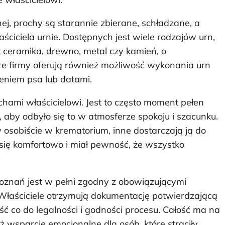
ej, prochy są starannie zbierane, schładzane, a
ciciela urnie. Dostępnych jest wiele rodzajów urn,
 ceramika, drewno, metal czy kamień, o
óre firmy oferują również możliwość wykonania urn
niem psa lub datami.
chami właścicielowi. Jest to często moment pełen
, aby odbyło się to w atmosferze spokoju i szacunku.
y osobiście w krematorium, inne dostarczają ją do
ł się komfortowo i miał pewność, że wszystko
oznań jest w pełni zgodny z obowiązującymi
Właściciele otrzymują dokumentację potwierdzającą
ć co do legalności i godności procesu. Całość ma na
eż wsparcie emocjonalne dla osób, które straciły