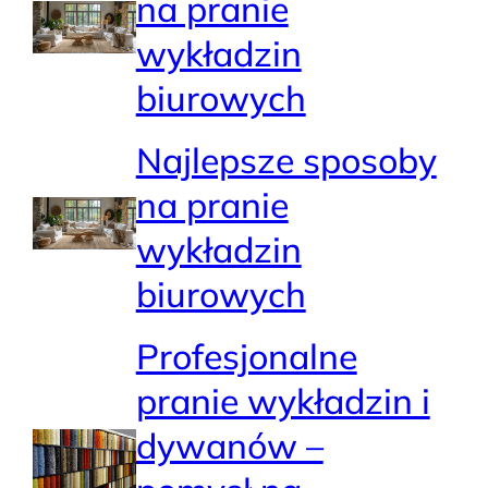
na pranie
wykładzin
biurowych
Najlepsze sposoby
na pranie
wykładzin
biurowych
Profesjonalne
pranie wykładzin i
dywanów –