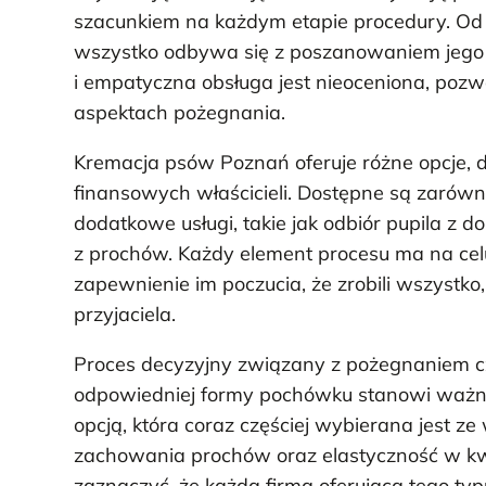
szacunkiem na każdym etapie procedury. Od t
wszystko odbywa się z poszanowaniem jego pa
i empatyczna obsługa jest nieoceniona, pozwal
aspektach pożegnania.
Kremacja psów Poznań oferuje różne opcje, 
finansowych właścicieli. Dostępne są zarówn
dodatkowe usługi, takie jak odbiór pupila z 
z prochów. Każdy element procesu ma na celu
zapewnienie im poczucia, że zrobili wszystk
przyjaciela.
Proces decyzyjny związany z pożegnaniem c
odpowiedniej formy pochówku stanowi ważny
opcją, która coraz częściej wybierana jest z
zachowania prochów oraz elastyczność w kwe
zaznaczyć, że każda firma oferująca tego ty