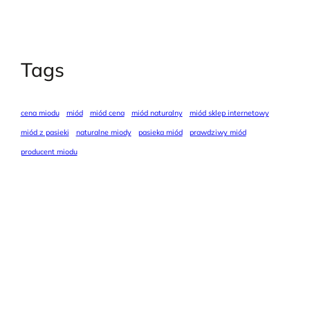
Tags
cena miodu
miód
miód cena
miód naturalny
miód sklep internetowy
miód z pasieki
naturalne miody
pasieka miód
prawdziwy miód
producent miodu