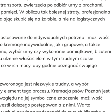
ransportu zwierzęcia po odbiór urny z prochami,
mięci. W obliczu tak bolesnej straty, profesjonalna
ając skupić się na żałobie, a nie na logistycznych
dostosowane do indywidualnych potrzeb i możliwości
o kremacje indywidualne, jak i grupowe, a także
domu, wybór urny czy wykonanie pamiątkowej biżuterii
 ulżenie właścicielom w tym trudnym czasie i
o, co w ich mocy, aby godnie pożegnać swojego
zworonoga jest niezwykle trudny, a wybór
 element tego procesu. Kremacja psów Poznań jest
e względu na jej symboliczne znaczenie, możliwość
stii dalszego postępowania z nimi. Warto
pu usługi powinna podchodzić do swoich klientów z