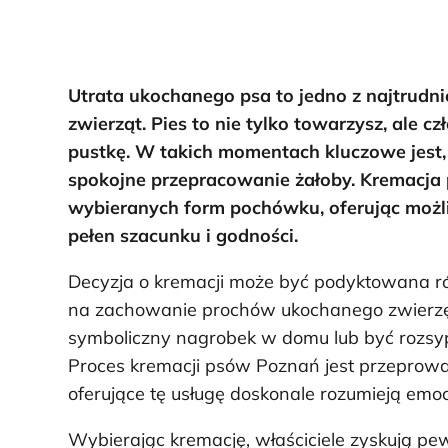
Utrata ukochanego psa to jedno z najtrudni
zwierząt. Pies to nie tylko towarzysz, ale c
pustkę. W takich momentach kluczowe jest,
spokojne przepracowanie żałoby. Kremacja 
wybieranych form pochówku, oferując możl
pełen szacunku i godności.
Decyzja o kremacji może być podyktowana róż
na zachowanie prochów ukochanego zwierzęci
symboliczny nagrobek w domu lub być rozsyp
Proces kremacji psów Poznań jest przeprowa
oferujące tę usługę doskonale rozumieją emoc
Wybierając kremację, właściciele zyskują pe