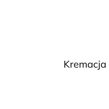
Przejdź
do
treści
Kremacja