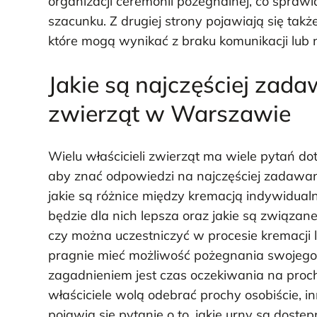
organizacji ceremonii pożegnalnej, co sprawia,
szacunku. Z drugiej strony pojawiają się tak
które mogą wynikać z braku komunikacji lub 
Jakie są najczęściej zada
zwierząt w Warszawie
Wielu właścicieli zwierząt ma wiele pytań dot
aby znać odpowiedzi na najczęściej zadawane
jakie są różnice między kremacją indywidualn
będzie dla nich lepsza oraz jakie są związan
czy można uczestniczyć w procesie kremacji
pragnie mieć możliwość pożegnania swojego 
zagadnieniem jest czas oczekiwania na prochy
właściciele wolą odebrać prochy osobiście, i
pojawia się pytanie o to, jakie urny są dost