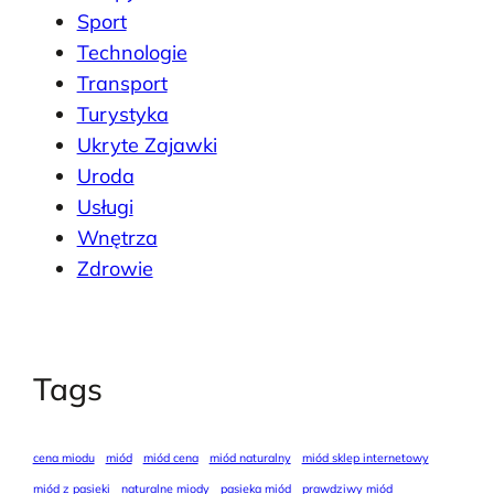
Sport
Technologie
Transport
Turystyka
Ukryte Zajawki
Uroda
Usługi
Wnętrza
Zdrowie
Tags
cena miodu
miód
miód cena
miód naturalny
miód sklep internetowy
miód z pasieki
naturalne miody
pasieka miód
prawdziwy miód