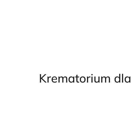
Przejdź
do
treści
Krematorium dl