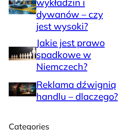
wykładzin i
dywanów – czy
jest wysoki?
Jakie jest prawo
spadkowe w
Niemczech?
Reklama dźwignią
handlu – dlaczego?
Categories