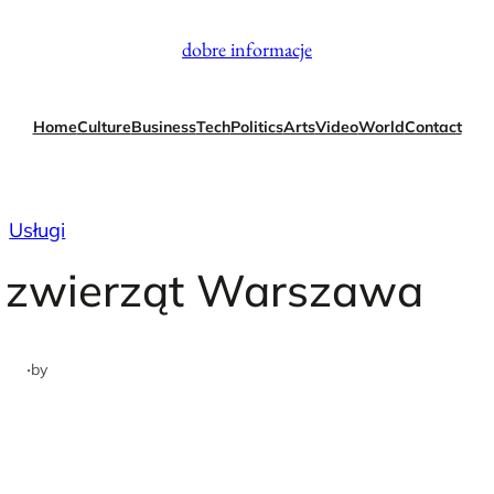
dobre informacje
Home
Culture
Business
Tech
Politics
Arts
Video
World
Contact
Usługi
a zwierząt Warszawa
·
by