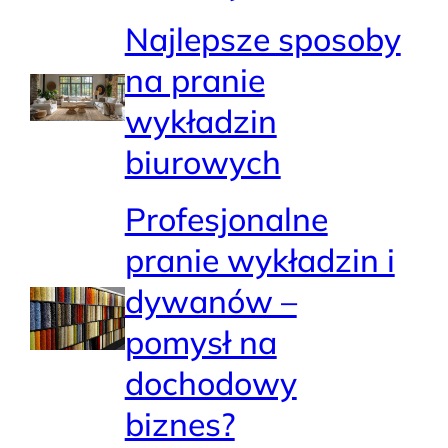
Najlepsze sposoby
na pranie
wykładzin
biurowych
Profesjonalne
pranie wykładzin i
dywanów –
pomysł na
dochodowy
biznes?