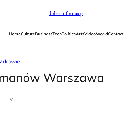
dobre informacje
Home
Culture
Business
Tech
Politics
Arts
Video
World
Contact
Zdrowie
komanów Warszawa
·
by