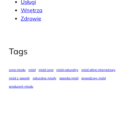
Usługi
Wnętrza
Zdrowie
Tags
cena miodu
miód
miód cena
miód naturalny
miód sklep internetowy
miód z pasieki
naturalne miody
pasieka miód
prawdziwy miód
producent miodu