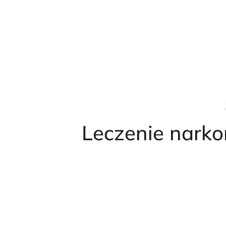
Przejdź
do
treści
Leczenie nar