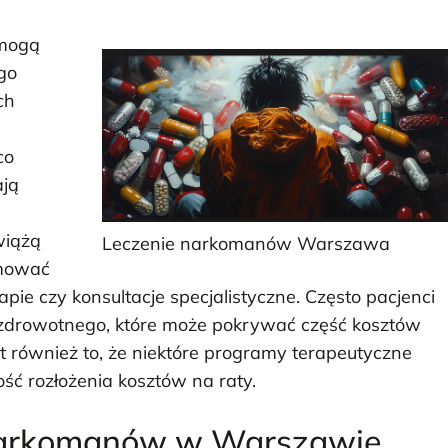
 mogą
go
ch
co
ają
w
wiążą
Leczenie narkomanów Warszawa
jmować
pie czy konsultacje specjalistyczne. Często pacjenci
a zdrowotnego, które może pokrywać część kosztów
 również to, że niektóre programy terapeutyczne
ość rozłożenia kosztów na raty.
a narkomanów w Warszawie