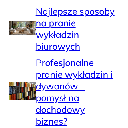
Najlepsze sposoby
na pranie
wykładzin
biurowych
Profesjonalne
pranie wykładzin i
dywanów –
pomysł na
dochodowy
biznes?