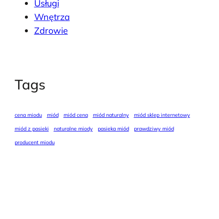
Usługi
Wnętrza
Zdrowie
Tags
cena miodu
miód
miód cena
miód naturalny
miód sklep internetowy
miód z pasieki
naturalne miody
pasieka miód
prawdziwy miód
producent miodu