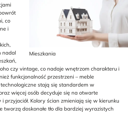
cjami
 powrót
i, co
ne i
kich,
m nadal
Mieszkania
eszkań,
 boho czy vintage, co nadaje wnętrzom charakteru i
ież funkcjonalność przestrzeni – meble
a technologiczne stają się standardem w
az więcej osób decyduje się na otwarte
y i przyjaciół. Kolory ścian zmieniają się w kierunku
e tworzą doskonałe tło dla bardziej wyrazistych