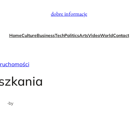
dobre informacje
Home
Culture
Business
Tech
Politics
Arts
Video
World
Contact
eruchomości
szkania
·
by