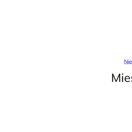
Przejdź
do
treści
Ni
Mie