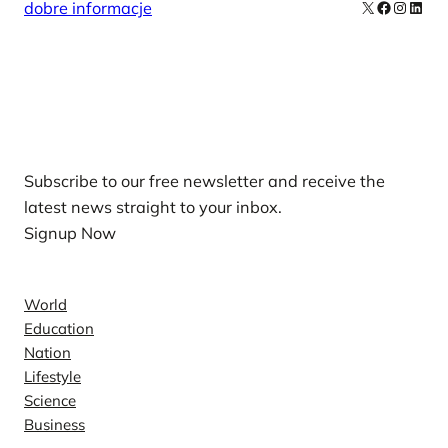
X
Facebook
Instag
Linke
dobre informacje
Our Newsletters
Subscribe to our free newsletter and receive the
latest news straight to your inbox.
Signup Now
News
World
Education
Nation
Lifestyle
Science
Business