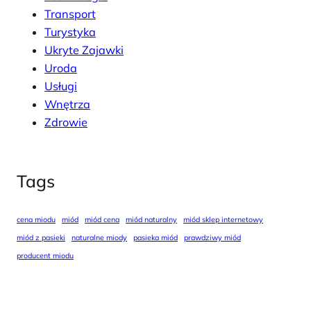
Transport
Turystyka
Ukryte Zajawki
Uroda
Usługi
Wnętrza
Zdrowie
Tags
cena miodu
miód
miód cena
miód naturalny
miód sklep internetowy
miód z pasieki
naturalne miody
pasieka miód
prawdziwy miód
producent miodu