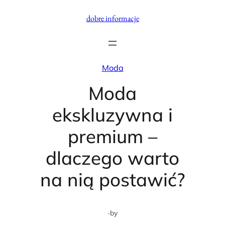
Przejdź
dobre informacje
do
treści
Moda
Moda
ekskluzywna i
premium –
dlaczego warto
na nią postawić?
·
by