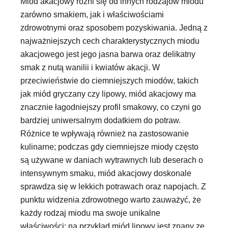
Miód akacjowy różni się od innych rodzajów miodu
zarówno smakiem, jak i właściwościami
zdrowotnymi oraz sposobem pozyskiwania. Jedną z
najważniejszych cech charakterystycznych miodu
akacjowego jest jego jasna barwa oraz delikatny
smak z nutą wanilii i kwiatów akacji. W
przeciwieństwie do ciemniejszych miodów, takich
jak miód gryczany czy lipowy, miód akacjowy ma
znacznie łagodniejszy profil smakowy, co czyni go
bardziej uniwersalnym dodatkiem do potraw.
Różnice te wpływają również na zastosowanie
kulinarne; podczas gdy ciemniejsze miody często
są używane w daniach wytrawnych lub deserach o
intensywnym smaku, miód akacjowy doskonale
sprawdza się w lekkich potrawach oraz napojach. Z
punktu widzenia zdrowotnego warto zauważyć, że
każdy rodzaj miodu ma swoje unikalne
właściwości; na przykład miód lipowy jest znany ze