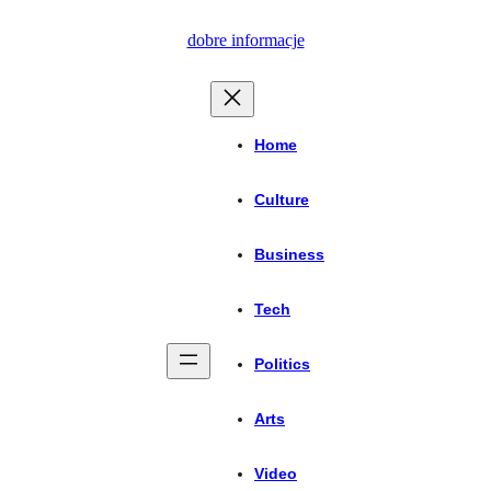
Przejdź
dobre informacje
do
treści
Home
Culture
Business
Tech
Politics
Arts
Video