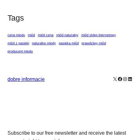
Tags
cena miodu
miód
miód cena
miód naturalny
miód sklep internetowy
miód z pasieki
naturalne miody
pasieka miód
prawdziwy miód
producent miodu
X
Facebook
Instagr
Linke
dobre informacje
Our Newsletters
Subscribe to our free newsletter and receive the latest