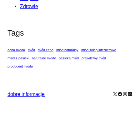
Zdrowie
Tags
cena miodu
miód
miód cena
miód naturalny
miód sklep internetowy
miód z pasieki
naturalne miody
pasieka miód
prawdziwy miód
producent miodu
X
Facebook
Instagr
Linke
dobre informacje
Our Newsletters