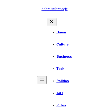
Przejdź
dobre informacje
do
treści
Home
Culture
Business
Tech
Politics
Arts
Video