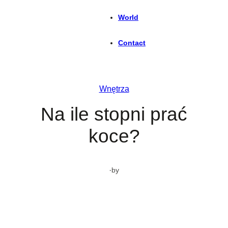
World
Contact
Wnętrza
Na ile stopni prać
koce?
·
by